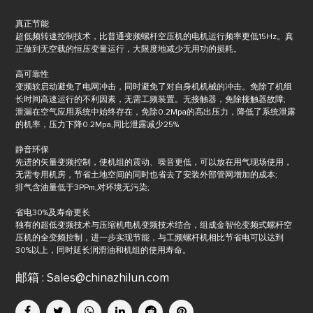
真正节能
超低频转速控制技术，比普通变频螺杆空压机的电机运行频率更低15Hz。真
正做到无空载的恒压变量运行，大限度地减少无用功的损耗。
高可靠性
变频软启动避免了电网冲击，同时避免了对自身机机械的冲击。免除了机组
长时间高速运行的不利因素，无需工频装置。无接触器，免除接触器故障;
泄漏在空气应用系统中始终存在，免除0.2Mpa的高出压力，降低了系统泄露
的机率，压力下降0.2Mpa,同比泄露减少25%
静音环保
先进的矢量变频控制，使机组的震动、噪音更低，可以放在用气现场使用，
无需专用机房，节省土地空间的同时也省去了安装外部管网增加的成本;
排气含油量低于3PPm,对环境无污染;
省电30%及寿命更长
独有的超低变频技术与压缩机电机变频技术结合，组成金智伦变频式螺杆空
压机的全变频控制，进一步实现节能，与工频螺杆机相比节省电可以达到
30%以上，同时延长润滑油和机组的使用寿命。
邮箱 : Sales@chinazhilun.com