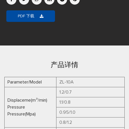
PDF 下载
产品详情
Parameter/Model
ZL-10A
1.2/0.7
Displaceme(m³/min)
1.1/0.8
Pressure
0.95/1.0
Pressure(Mpa)
0.8/1.2