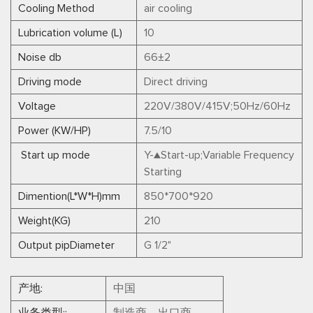
Cooling Method
air cooling
Lubrication volume (L)
10
Noise db
66±2
Driving mode
Direct driving
Voltage
220V/380V/415V;50Hz/60Hz
Power (KW/HP)
7.5/10
Start up mode
Y-▲Start-up;Variable Frequency
Starting
Dimention(L*W*H)mm
850*700*920
Weight(KG)
210
Output pipDiameter
G 1/2"
产地:
中国