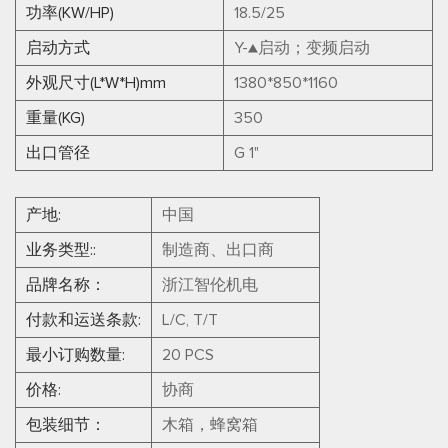
功率(KW/HP)
18.5/25
启动方式
Y-▲启动；变频启动
外观尺寸(L*W*H)mm
1380*850*1160
重量(KG)
350
出口管径
G 1"
产地:
中国
业务类型::
制造商、出口商
品牌名称：
浙江智伦机电
付款和运送条款:
L/C, T/T
最小订购数量:
20 PCS
价格:
协商
包装细节：
木箱，蜂窝箱